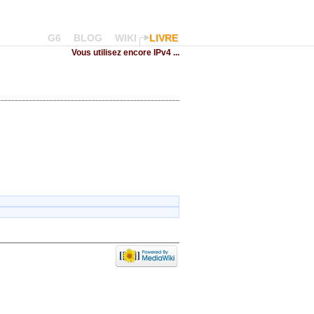
G6
BLOG
WIKI
LIVRE
Vous utilisez encore IPv4 ...