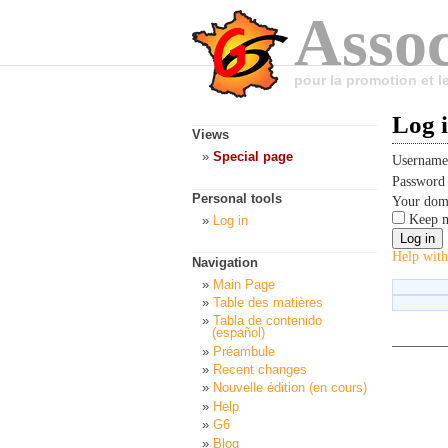
Assoc
pour la promotion et 
Log 
Views
Special page
Usernam
Passwor
Personal tools
Your dom
Keep m
Log in
Help with
Navigation
Main Page
Table des matières
Tabla de contenido
(español)
Préambule
Recent changes
Nouvelle édition (en cours)
Help
G6
Blog