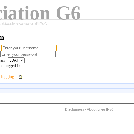
iation G6
le développement d'IPv6
in
e
d
ain:
e logged in
 logging in
Disclaimers
-
About Livre IPv6