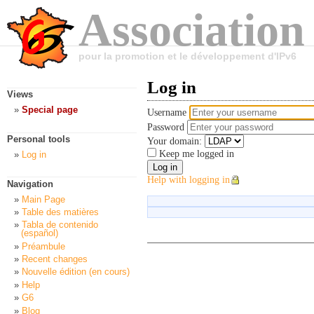
Association
pour la promotion et le développement d'IPv6
Log in
Views
Special page
Username
Password
Personal tools
Your domain:
Keep me logged in
Log in
Help with logging in
Navigation
Main Page
Table des matières
Tabla de contenido
(español)
Préambule
Recent changes
Nouvelle édition (en cours)
Help
G6
Blog