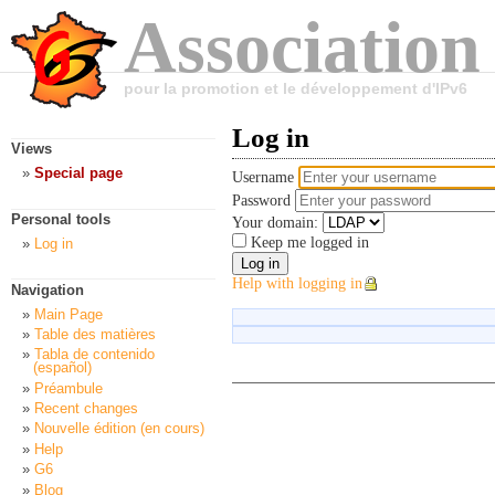
Association
pour la promotion et le développement d'IPv6
Log in
Views
Special page
Username
Password
Personal tools
Your domain:
Keep me logged in
Log in
Help with logging in
Navigation
Main Page
Table des matières
Tabla de contenido
(español)
Préambule
Recent changes
Nouvelle édition (en cours)
Help
G6
Blog