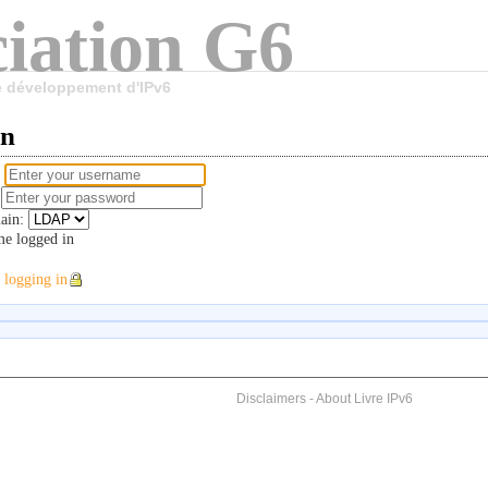
iation G6
le développement d'IPv6
in
e
d
ain:
e logged in
 logging in
Disclaimers
-
About Livre IPv6