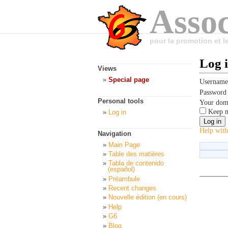
Assoc
pour la promotion et 
Log 
Views
Special page
Usernam
Passwor
Personal tools
Your dom
Keep m
Log in
Help with
Navigation
Main Page
Table des matières
Tabla de contenido
(español)
Préambule
Recent changes
Nouvelle édition (en cours)
Help
G6
Blog