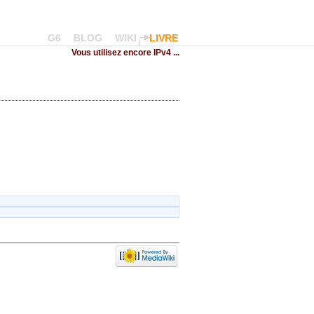
G6
BLOG
WIKI
LIVRE
Vous utilisez encore IPv4 ...