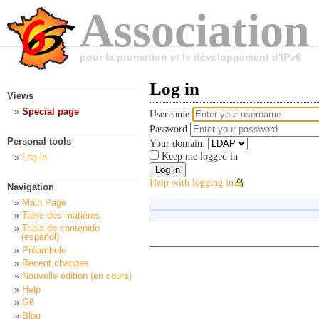
Association
pour la promotion et le développement d'IPv6
Log in
Views
Special page
Username
Password
Personal tools
Your domain:
Keep me logged in
Log in
Help with logging in
Navigation
Main Page
Table des matières
Tabla de contenido
(español)
Préambule
Recent changes
Nouvelle édition (en cours)
Help
G6
Blog