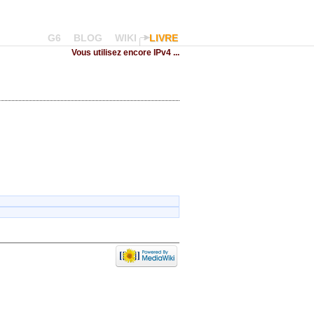
G6
BLOG
WIKI
LIVRE
Vous utilisez encore IPv4 ...