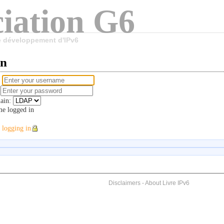
iation G6
le développement d'IPv6
in
e
d
ain:
e logged in
 logging in
Disclaimers
-
About Livre IPv6