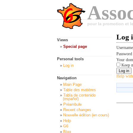
Assoc
pour la promotion et 
Log 
Views
Special page
Usernam
Passwor
Personal tools
Your dom
Keep m
Log in
Help with
Navigation
Main Page
Table des matières
Tabla de contenido
(español)
Préambule
Recent changes
Nouvelle édition (en cours)
Help
G6
Blog