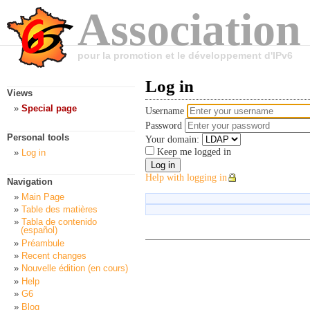
Association
pour la promotion et le développement d'IPv6
Log in
Views
Special page
Username
Password
Personal tools
Your domain:
Keep me logged in
Log in
Help with logging in
Navigation
Main Page
Table des matières
Tabla de contenido
(español)
Préambule
Recent changes
Nouvelle édition (en cours)
Help
G6
Blog