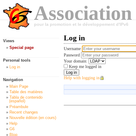
Association
pour la promotion et le développement d'IPv6
Log in
Views
Special page
Username
Password
Personal tools
Your domain:
Keep me logged in
Log in
Help with logging in
Navigation
Main Page
Table des matières
Tabla de contenido
(español)
Préambule
Recent changes
Nouvelle édition (en cours)
Help
G6
Blog