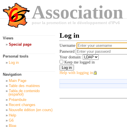
Association
pour la promotion et le développement d'IPv6
Log in
Views
Special page
Username
Password
Personal tools
Your domain:
Keep me logged in
Log in
Help with logging in
Navigation
Main Page
Table des matières
Tabla de contenido
(español)
Préambule
Recent changes
Nouvelle édition (en cours)
Help
G6
Blog