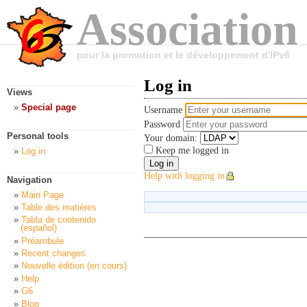
Association
pour la promotion et le développement d'IPv6
Log in
Views
Special page
Username
Password
Personal tools
Your domain:
Keep me logged in
Log in
Help with logging in
Navigation
Main Page
Table des matières
Tabla de contenido
(español)
Préambule
Recent changes
Nouvelle édition (en cours)
Help
G6
Blog