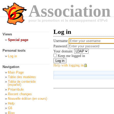
Association
pour la promotion et le développement d'IPv6
Log in
Views
Special page
Username
Password
Personal tools
Your domain:
Keep me logged in
Log in
Help with logging in
Navigation
Main Page
Table des matières
Tabla de contenido
(español)
Préambule
Recent changes
Nouvelle édition (en cours)
Help
G6
Blog