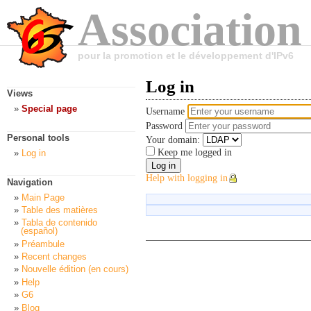
Association
pour la promotion et le développement d'IPv6
Log in
Views
Special page
Username
Password
Personal tools
Your domain:
Keep me logged in
Log in
Help with logging in
Navigation
Main Page
Table des matières
Tabla de contenido
(español)
Préambule
Recent changes
Nouvelle édition (en cours)
Help
G6
Blog