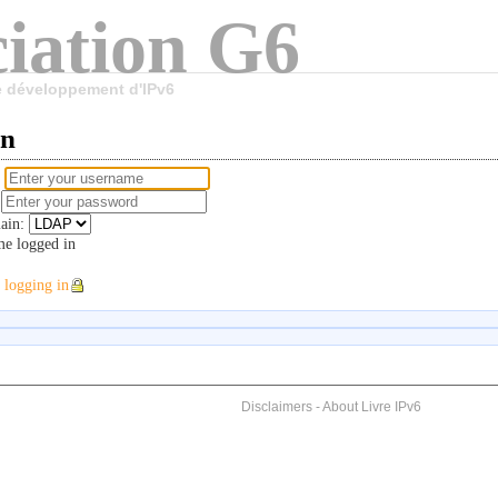
iation G6
le développement d'IPv6
in
e
d
ain:
e logged in
 logging in
Disclaimers
-
About Livre IPv6