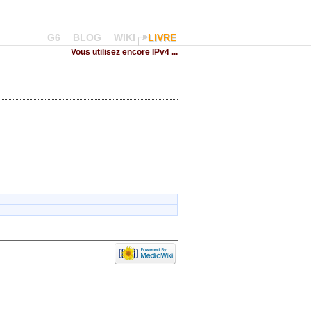
G6
BLOG
WIKI
LIVRE
Vous utilisez encore IPv4 ...