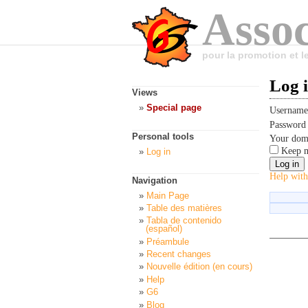
Assoc
pour la promotion et 
Log 
Views
Special page
Usernam
Passwor
Personal tools
Your dom
Keep m
Log in
Help with
Navigation
Main Page
Table des matières
Tabla de contenido
(español)
Préambule
Recent changes
Nouvelle édition (en cours)
Help
G6
Blog