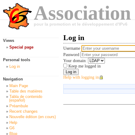
Association
pour la promotion et le développement d'IPv6
Log in
Views
Special page
Username
Password
Personal tools
Your domain:
Keep me logged in
Log in
Help with logging in
Navigation
Main Page
Table des matières
Tabla de contenido
(español)
Préambule
Recent changes
Nouvelle édition (en cours)
Help
G6
Blog