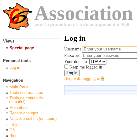
Association
pour la promotion et le développement d'IPv6
Log in
Views
Special page
Username
Password
Personal tools
Your domain:
Keep me logged in
Log in
Help with logging in
Navigation
Main Page
Table des matières
Tabla de contenido
(español)
Préambule
Recent changes
Nouvelle édition (en cours)
Help
G6
Blog