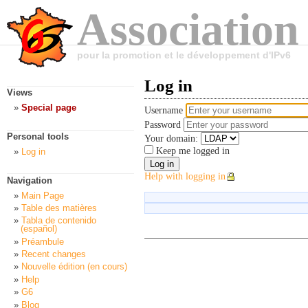
Association
pour la promotion et le développement d'IPv6
Log in
Views
Special page
Username
Password
Personal tools
Your domain:
Keep me logged in
Log in
Help with logging in
Navigation
Main Page
Table des matières
Tabla de contenido
(español)
Préambule
Recent changes
Nouvelle édition (en cours)
Help
G6
Blog