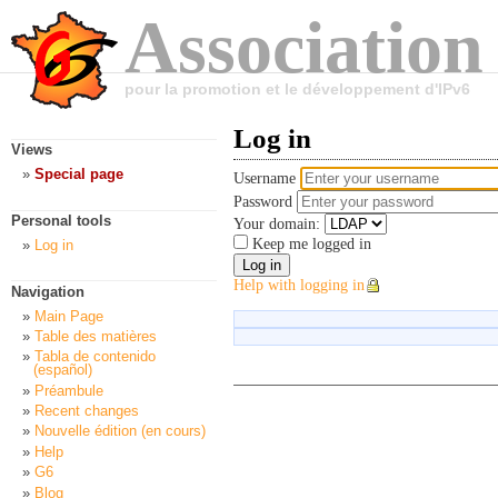
Association
pour la promotion et le développement d'IPv6
Log in
Views
Special page
Username
Password
Personal tools
Your domain:
Keep me logged in
Log in
Help with logging in
Navigation
Main Page
Table des matières
Tabla de contenido
(español)
Préambule
Recent changes
Nouvelle édition (en cours)
Help
G6
Blog