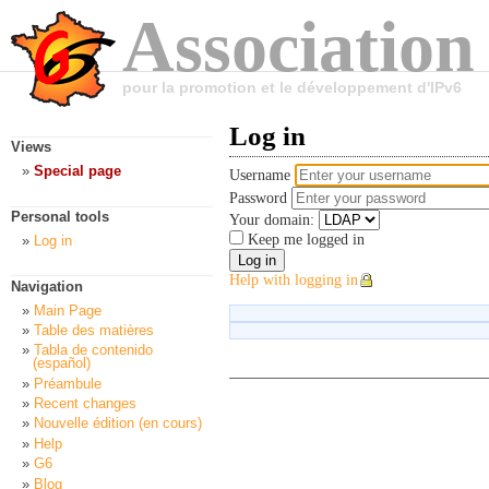
Association
pour la promotion et le développement d'IPv6
Log in
Views
Special page
Username
Password
Personal tools
Your domain:
Keep me logged in
Log in
Help with logging in
Navigation
Main Page
Table des matières
Tabla de contenido
(español)
Préambule
Recent changes
Nouvelle édition (en cours)
Help
G6
Blog