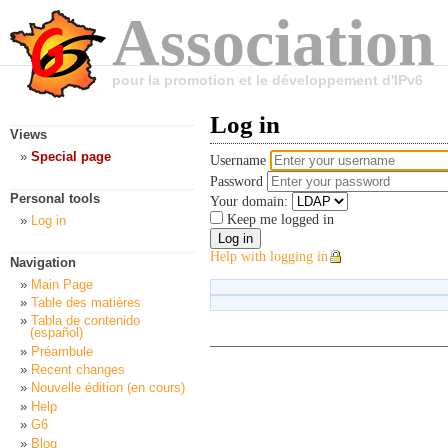
Association
pour la promotion et le développement d'IPv6
Log in
Views
Special page
Username
Password
Personal tools
Your domain:
Keep me logged in
Log in
Help with logging in
Navigation
Main Page
Table des matières
Tabla de contenido
(español)
Préambule
Recent changes
Nouvelle édition (en cours)
Help
G6
Blog