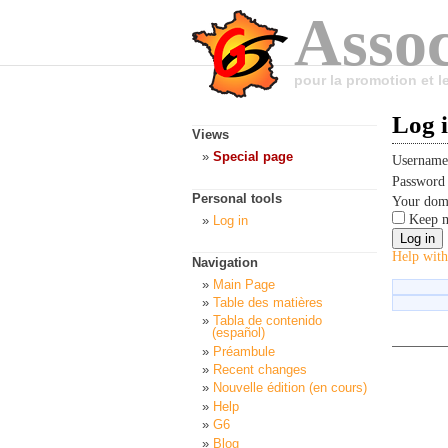
Assoc
pour la promotion et 
Log 
Views
Special page
Usernam
Passwor
Personal tools
Your dom
Keep m
Log in
Help with
Navigation
Main Page
Table des matières
Tabla de contenido
(español)
Préambule
Recent changes
Nouvelle édition (en cours)
Help
G6
Blog