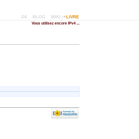
G6
BLOG
WIKI
LIVRE
Vous utilisez encore IPv4 ...