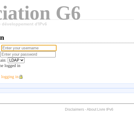
iation G6
le développement d'IPv6
in
e
d
ain:
e logged in
 logging in
Disclaimers
-
About Livre IPv6