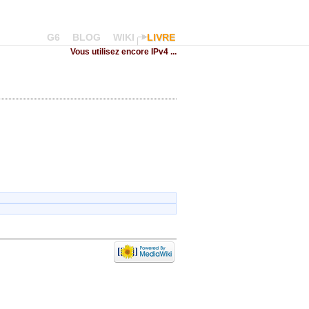
G6
BLOG
WIKI
LIVRE
Vous utilisez encore IPv4 ...