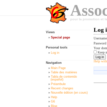
Assoc
pour la promotion et 
Log 
Views
Special page
Usernam
Passwor
Personal tools
Your dom
Keep m
Log in
Help with
Navigation
Main Page
Table des matières
Tabla de contenido
(español)
Préambule
Recent changes
Nouvelle édition (en cours)
Help
G6
Blog