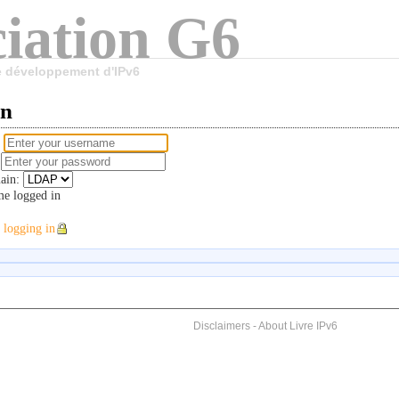
iation G6
le développement d'IPv6
in
e
d
ain:
e logged in
 logging in
Disclaimers
-
About Livre IPv6