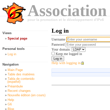
Association
pour la promotion et le développement d'IPv6
Log in
Views
Special page
Username
Password
Personal tools
Your domain:
Keep me logged in
Log in
Help with logging in
Navigation
Main Page
Table des matières
Tabla de contenido
(español)
Préambule
Recent changes
Nouvelle édition (en cours)
Help
G6
Blog