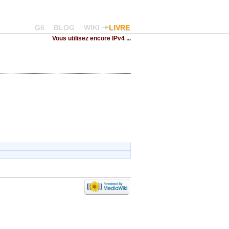
G6
BLOG
WIKI
LIVRE
Vous utilisez encore IPv4 ...