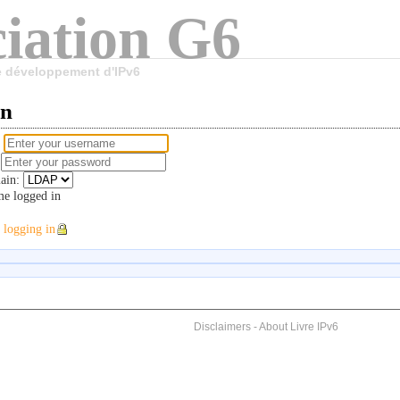
iation G6
le développement d'IPv6
in
e
d
ain:
e logged in
 logging in
Disclaimers
-
About Livre IPv6