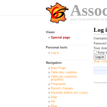
Assoc
pour la promotion et 
Log 
Views
Special page
Usernam
Passwor
Personal tools
Your dom
Keep m
Log in
Help with
Navigation
Main Page
Table des matières
Tabla de contenido
(español)
Préambule
Recent changes
Nouvelle édition (en cours)
Help
G6
Blog