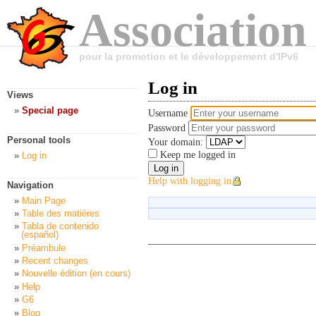
Association
pour la promotion et le développement d'IPv6
Log in
Views
Special page
Username
Password
Personal tools
Your domain:
Keep me logged in
Log in
Help with logging in
Navigation
Main Page
Table des matières
Tabla de contenido
(español)
Préambule
Recent changes
Nouvelle édition (en cours)
Help
G6
Blog