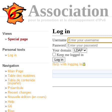
Association
pour la promotion et le développement d'IPv6
Log in
Views
Special page
Username
Password
Personal tools
Your domain:
Keep me logged in
Log in
Help with logging in
Navigation
Main Page
Table des matières
Tabla de contenido
(español)
Préambule
Recent changes
Nouvelle édition (en cours)
Help
G6
Blog