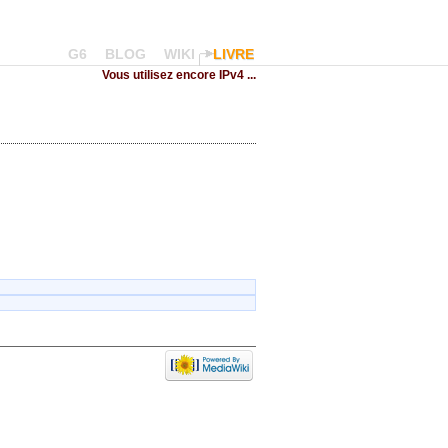
G6
BLOG
WIKI
LIVRE
Vous utilisez encore IPv4 ...