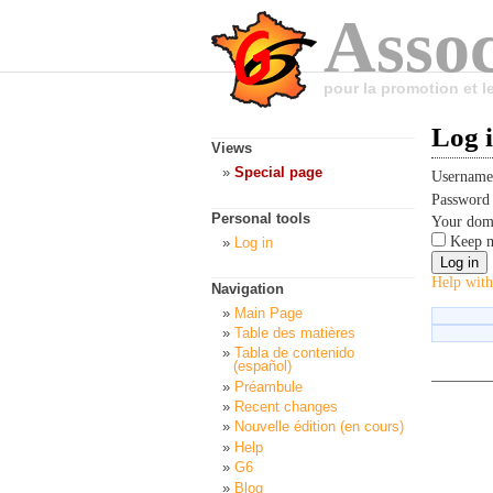
Assoc
pour la promotion et 
Log 
Views
Special page
Usernam
Passwor
Personal tools
Your dom
Keep m
Log in
Help with
Navigation
Main Page
Table des matières
Tabla de contenido
(español)
Préambule
Recent changes
Nouvelle édition (en cours)
Help
G6
Blog