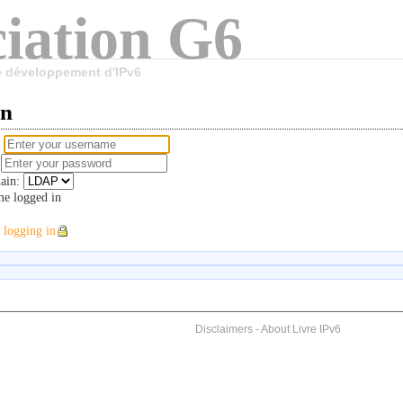
iation G6
le développement d'IPv6
in
e
d
ain:
e logged in
 logging in
Disclaimers
-
About Livre IPv6