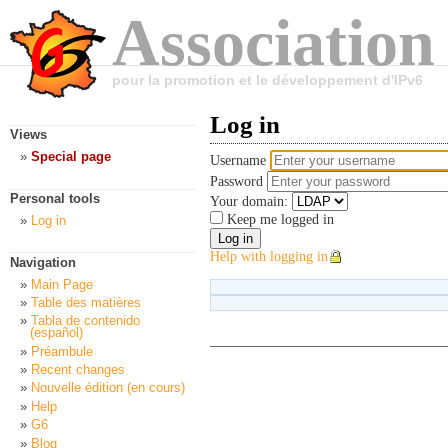
Association
pour la promotion et le développement d'IPv6
Log in
Views
Special page
Username
Password
Personal tools
Your domain:
Keep me logged in
Log in
Help with logging in
Navigation
Main Page
Table des matières
Tabla de contenido
(español)
Préambule
Recent changes
Nouvelle édition (en cours)
Help
G6
Blog