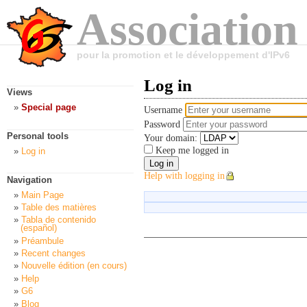
Association
pour la promotion et le développement d'IPv6
Log in
Views
Special page
Username
Password
Personal tools
Your domain:
Keep me logged in
Log in
Help with logging in
Navigation
Main Page
Table des matières
Tabla de contenido
(español)
Préambule
Recent changes
Nouvelle édition (en cours)
Help
G6
Blog