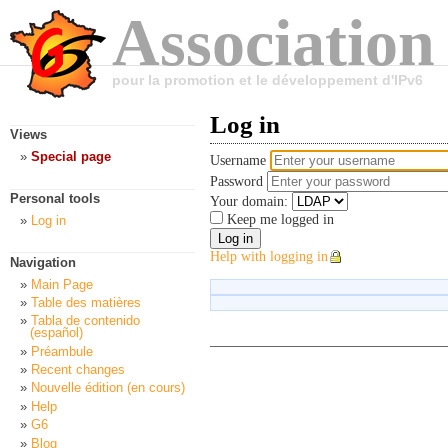
Association
pour la promotion et le développement d'IPv6
Log in
Views
Special page
Username
Password
Personal tools
Your domain:
Keep me logged in
Log in
Help with logging in
Navigation
Main Page
Table des matières
Tabla de contenido
(español)
Préambule
Recent changes
Nouvelle édition (en cours)
Help
G6
Blog