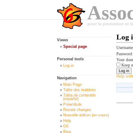
Assoc
pour la promotion et 
Log 
Views
Special page
Usernam
Passwor
Personal tools
Your dom
Keep m
Log in
Help with
Navigation
Main Page
Table des matières
Tabla de contenido
(español)
Préambule
Recent changes
Nouvelle édition (en cours)
Help
G6
Blog