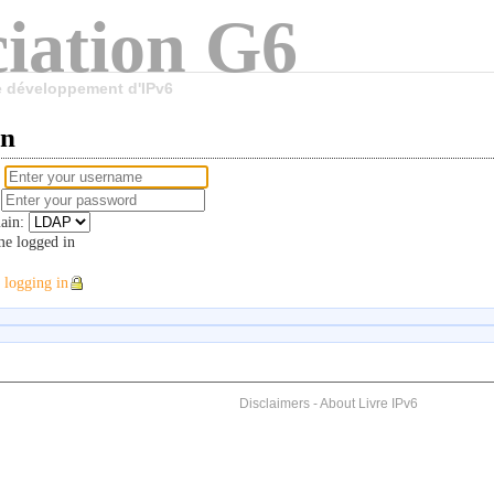
iation G6
le développement d'IPv6
in
e
d
ain:
e logged in
 logging in
Disclaimers
-
About Livre IPv6