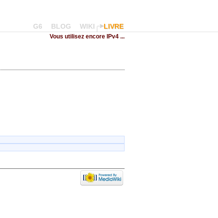
G6
BLOG
WIKI
LIVRE
Vous utilisez encore IPv4 ...