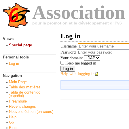
Association
pour la promotion et le développement d'IPv6
Log in
Views
Special page
Username
Password
Personal tools
Your domain:
Keep me logged in
Log in
Help with logging in
Navigation
Main Page
Table des matières
Tabla de contenido
(español)
Préambule
Recent changes
Nouvelle édition (en cours)
Help
G6
Blog