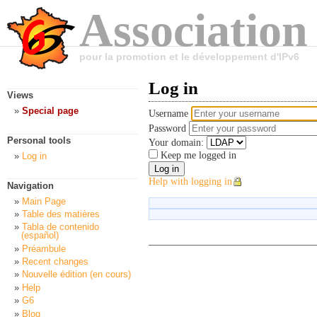
Association
pour la promotion et le développement d'IPv6
Log in
Views
Special page
Username
Password
Personal tools
Your domain:
Keep me logged in
Log in
Help with logging in
Navigation
Main Page
Table des matières
Tabla de contenido
(español)
Préambule
Recent changes
Nouvelle édition (en cours)
Help
G6
Blog