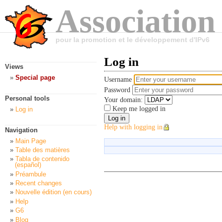
Association
pour la promotion et le développement d'IPv6
Log in
Views
Special page
Username
Password
Personal tools
Your domain:
Keep me logged in
Log in
Help with logging in
Navigation
Main Page
Table des matières
Tabla de contenido
(español)
Préambule
Recent changes
Nouvelle édition (en cours)
Help
G6
Blog