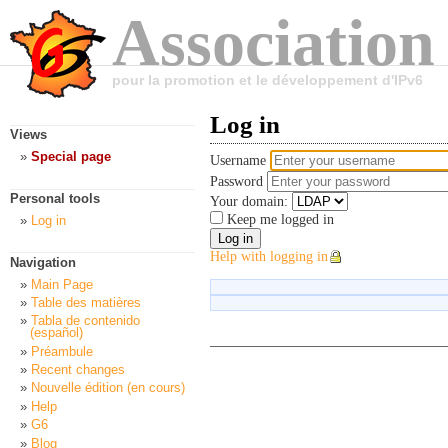
Association
pour la promotion et le développement d'IPv6
Log in
Views
Special page
Username
Password
Personal tools
Your domain:
Keep me logged in
Log in
Help with logging in
Navigation
Main Page
Table des matières
Tabla de contenido
(español)
Préambule
Recent changes
Nouvelle édition (en cours)
Help
G6
Blog