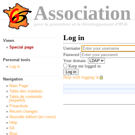
Association
pour la promotion et le développement d'IPv6
Log in
Views
Special page
Username
Password
Personal tools
Your domain:
Keep me logged in
Log in
Help with logging in
Navigation
Main Page
Table des matières
Tabla de contenido
(español)
Préambule
Recent changes
Nouvelle édition (en cours)
Help
G6
Blog