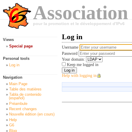
Association
pour la promotion et le développement d'IPv6
Log in
Views
Special page
Username
Password
Personal tools
Your domain:
Keep me logged in
Log in
Help with logging in
Navigation
Main Page
Table des matières
Tabla de contenido
(español)
Préambule
Recent changes
Nouvelle édition (en cours)
Help
G6
Blog