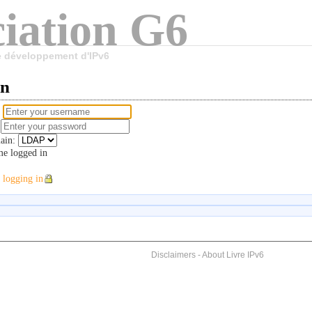
iation G6
le développement d'IPv6
in
e
d
ain:
e logged in
 logging in
Disclaimers
-
About Livre IPv6