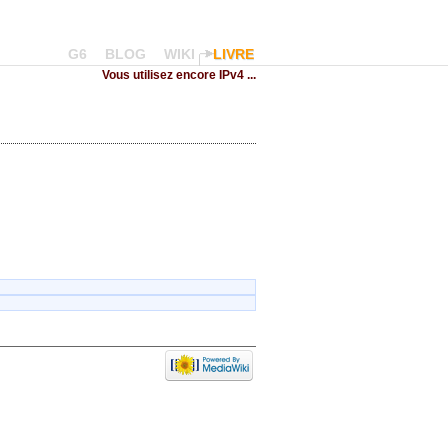
G6
BLOG
WIKI
LIVRE
Vous utilisez encore IPv4 ...