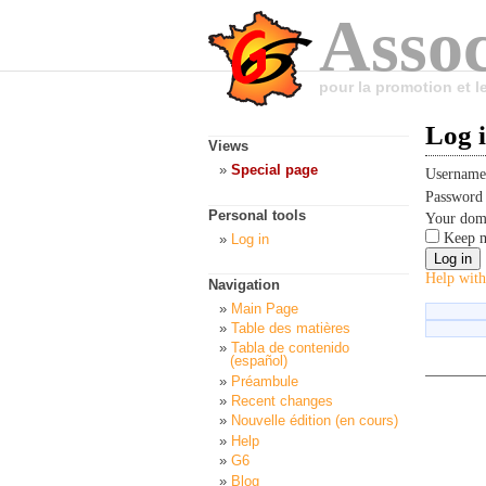
Assoc
pour la promotion et 
Log 
Views
Special page
Usernam
Passwor
Personal tools
Your dom
Keep m
Log in
Help with
Navigation
Main Page
Table des matières
Tabla de contenido
(español)
Préambule
Recent changes
Nouvelle édition (en cours)
Help
G6
Blog