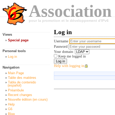
Association
pour la promotion et le développement d'IPv6
Log in
Views
Special page
Username
Password
Personal tools
Your domain:
Keep me logged in
Log in
Help with logging in
Navigation
Main Page
Table des matières
Tabla de contenido
(español)
Préambule
Recent changes
Nouvelle édition (en cours)
Help
G6
Blog