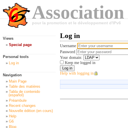
Association
pour la promotion et le développement d'IPv6
Log in
Views
Special page
Username
Password
Personal tools
Your domain:
Keep me logged in
Log in
Help with logging in
Navigation
Main Page
Table des matières
Tabla de contenido
(español)
Préambule
Recent changes
Nouvelle édition (en cours)
Help
G6
Blog