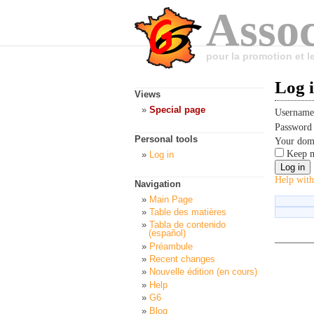
Assoc
pour la promotion et 
Log 
Views
Special page
Usernam
Passwor
Personal tools
Your dom
Keep m
Log in
Help with
Navigation
Main Page
Table des matières
Tabla de contenido
(español)
Préambule
Recent changes
Nouvelle édition (en cours)
Help
G6
Blog