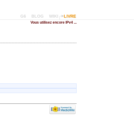
G6
BLOG
WIKI
LIVRE
Vous utilisez encore IPv4 ...