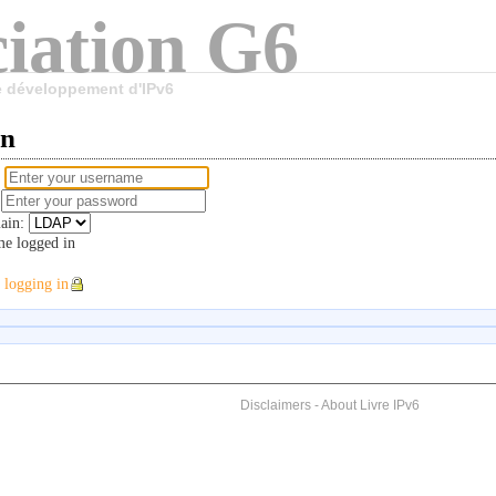
iation G6
le développement d'IPv6
in
e
d
ain:
e logged in
 logging in
Disclaimers
-
About Livre IPv6