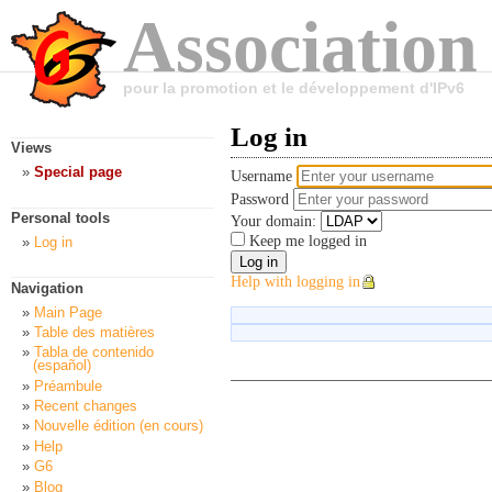
Association
pour la promotion et le développement d'IPv6
Log in
Views
Special page
Username
Password
Personal tools
Your domain:
Keep me logged in
Log in
Help with logging in
Navigation
Main Page
Table des matières
Tabla de contenido
(español)
Préambule
Recent changes
Nouvelle édition (en cours)
Help
G6
Blog