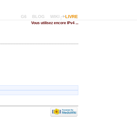
G6
BLOG
WIKI
LIVRE
Vous utilisez encore IPv4 ...