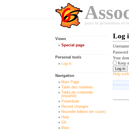
Assoc
pour la promotion et 
Log 
Views
Special page
Usernam
Passwor
Personal tools
Your dom
Keep m
Log in
Help with
Navigation
Main Page
Table des matières
Tabla de contenido
(español)
Préambule
Recent changes
Nouvelle édition (en cours)
Help
G6
Blog