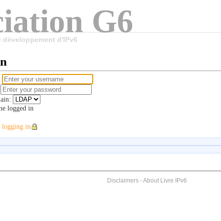
iation G6
le développement d'IPv6
in
e
d
ain:
e logged in
 logging in
Disclaimers
-
About Livre IPv6