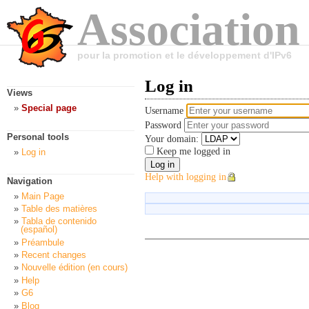
Association
pour la promotion et le développement d'IPv6
Log in
Views
Special page
Username
Password
Personal tools
Your domain:
Keep me logged in
Log in
Help with logging in
Navigation
Main Page
Table des matières
Tabla de contenido
(español)
Préambule
Recent changes
Nouvelle édition (en cours)
Help
G6
Blog