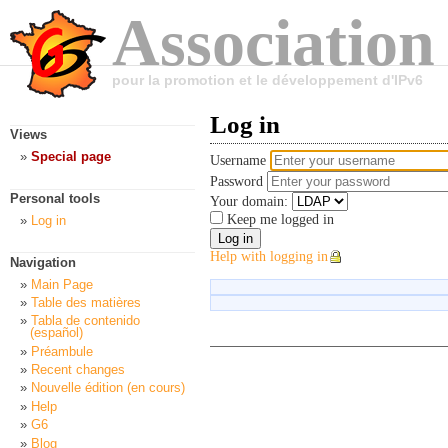
Association
pour la promotion et le développement d'IPv6
Log in
Views
Special page
Username
Password
Personal tools
Your domain:
Keep me logged in
Log in
Help with logging in
Navigation
Main Page
Table des matières
Tabla de contenido
(español)
Préambule
Recent changes
Nouvelle édition (en cours)
Help
G6
Blog