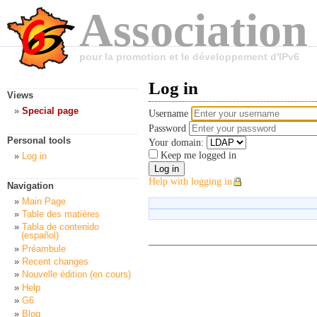
Association
pour la promotion et le développement d'IPv6
Log in
Views
Special page
Username
Password
Personal tools
Your domain:
Keep me logged in
Log in
Help with logging in
Navigation
Main Page
Table des matières
Tabla de contenido
(español)
Préambule
Recent changes
Nouvelle édition (en cours)
Help
G6
Blog