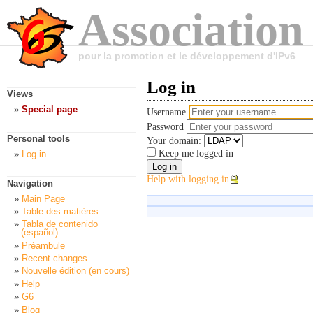
Association
pour la promotion et le développement d'IPv6
Log in
Views
Special page
Username
Password
Personal tools
Your domain:
Keep me logged in
Log in
Help with logging in
Navigation
Main Page
Table des matières
Tabla de contenido
(español)
Préambule
Recent changes
Nouvelle édition (en cours)
Help
G6
Blog