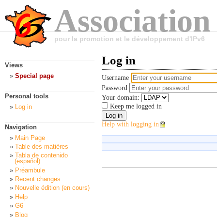
Association
pour la promotion et le développement d'IPv6
Log in
Views
Special page
Username
Password
Personal tools
Your domain:
Keep me logged in
Log in
Help with logging in
Navigation
Main Page
Table des matières
Tabla de contenido
(español)
Préambule
Recent changes
Nouvelle édition (en cours)
Help
G6
Blog