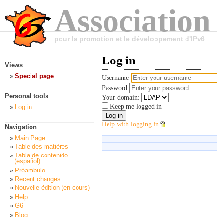
Association
pour la promotion et le développement d'IPv6
Log in
Views
Special page
Username
Password
Personal tools
Your domain:
Keep me logged in
Log in
Help with logging in
Navigation
Main Page
Table des matières
Tabla de contenido
(español)
Préambule
Recent changes
Nouvelle édition (en cours)
Help
G6
Blog