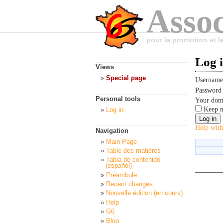
Assoc
pour la promotion et 
Log 
Views
Special page
Usernam
Passwor
Personal tools
Your dom
Keep m
Log in
Help with
Navigation
Main Page
Table des matières
Tabla de contenido
(español)
Préambule
Recent changes
Nouvelle édition (en cours)
Help
G6
Blog