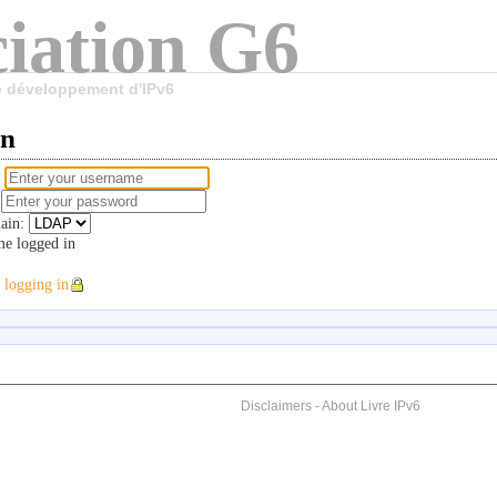
iation G6
le développement d'IPv6
in
e
d
ain:
e logged in
 logging in
Disclaimers
-
About Livre IPv6