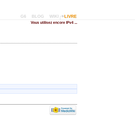
G6
BLOG
WIKI
LIVRE
Vous utilisez encore IPv4 ...