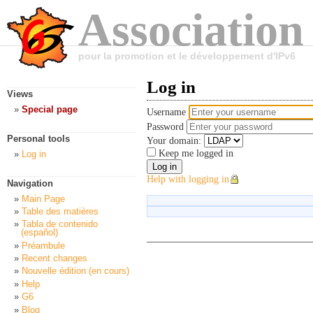
Association
pour la promotion et le développement d'IPv6
Log in
Views
Special page
Username
Password
Personal tools
Your domain:
Keep me logged in
Log in
Help with logging in
Navigation
Main Page
Table des matières
Tabla de contenido
(español)
Préambule
Recent changes
Nouvelle édition (en cours)
Help
G6
Blog